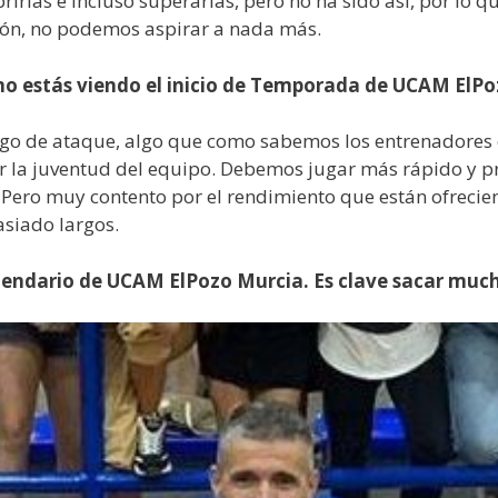
irlas e incluso superarlas, pero no ha sido así, por lo q
ación, no podemos aspirar a nada más.
mo estás viendo el inicio de Temporada de UCAM ElP
o de ataque, algo que como sabemos los entrenadores es 
or la juventud del equipo. Debemos jugar más rápido y pr
 Pero muy contento por el rendimiento que están ofrecie
asiado largos.
lendario de UCAM ElPozo Murcia. Es clave sacar much