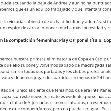
 duda acusando la baja de Andrea y aún no ha puntuado 
o sabemos que es un equipo trabajado y que intentará con
r la victoria sabiendo de dicha dificultad y además, si
á un respiro de cara a imponer mucha más intensidad y ri
a competición femenina: Play Off por el título, Copa
nemos nuestra primera eliminatoria de Copa en Cádiz un
gaste que ello supone y volvemos sábado de madrugada s
 pondrían en todas sus portadas y los clubes profesionale
i voto y debemos jugar dos partidos en menos de 24 hor
ado el único aliciente que teníamos, que era intentar est
 copa. Con este nuevo formato es evidente que se nos aca
 que a falta de 5 jornadas estemos salvados, no estemos
vidente que competiríamos, pero no puede ser igual. En c