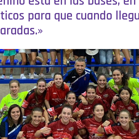
nino está en las bases, en 
cticos para que cuando lleg
paradas.»