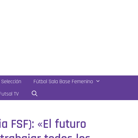
Selección
Fútbol Sala Base Femenino
utsal TV
 FSF): «El futuro