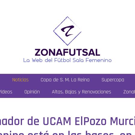
a
Noticias
Copa de S. M. La Reina
Supercopa
Vídeos
Opinión
Altas, Bajas y Renovaciones
ZonaF
nador de UCAM ElPozo Murcia