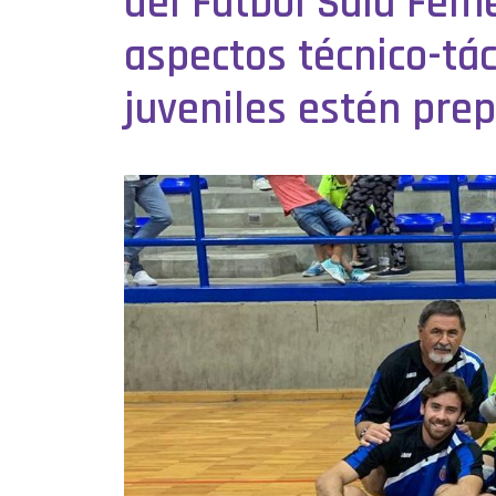
del Fútbol Sala Feme
aspectos técnico-tá
juveniles estén pre