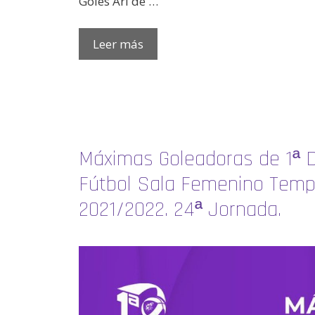
Goles Ari de …
Leer más
Máximas Goleadoras de 1ª D
Fútbol Sala Femenino Tem
2021/2022. 24ª Jornada.