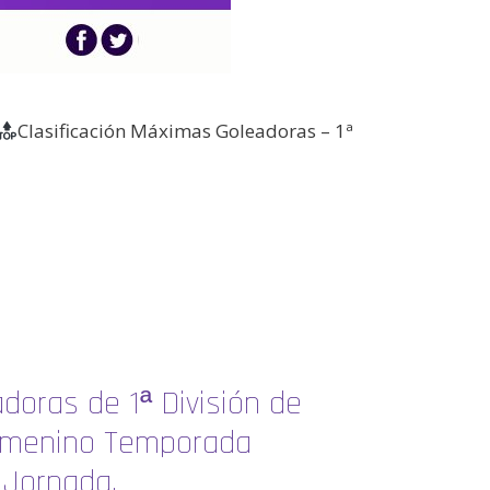
Clasificación Máximas Goleadoras – 1ª
oras de 1ª División de
emenino Temporada
 Jornada.