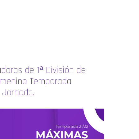
oras de 1ª División de
emenino Temporada
 Jornada.