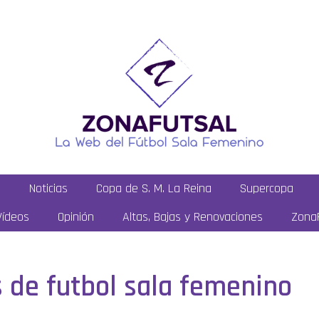
a
Noticias
Copa de S. M. La Reina
Supercopa
Vídeos
Opinión
Altas, Bajas y Renovaciones
ZonaF
 de futbol sala femenino