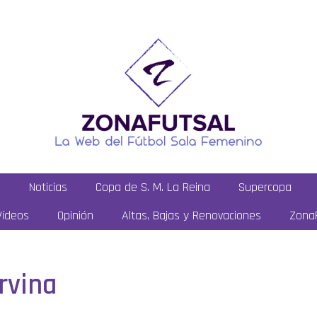
a
Noticias
Copa de S. M. La Reina
Supercopa
Vídeos
Opinión
Altas, Bajas y Renovaciones
ZonaF
rvina