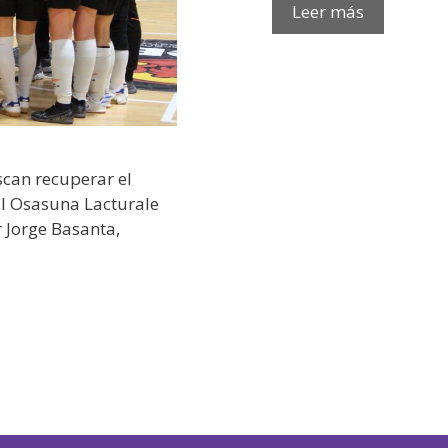
Leer más
scan recuperar el
 al Osasuna Lacturale
r Jorge Basanta,