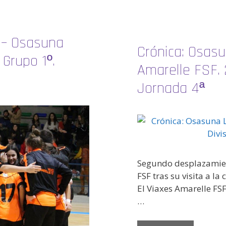
F – Osasuna
Crónica: Osasu
 Grupo 1º.
Amarelle FSF. 2
Jornada 4ª
Segundo desplazamient
FSF tras su visita a l
El Viaxes Amarelle FSF
…