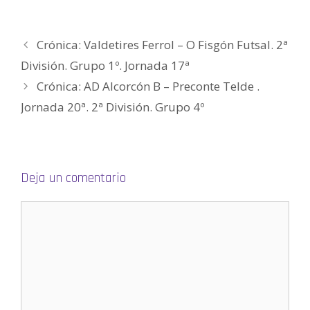
)
a
a
v
a
(
)
)
a
)
S
)
e
a
b
Crónica: Valdetires Ferrol – O Fisgón Futsal. 2ª
r
e
e
División. Grupo 1º. Jornada 17ª
n
u
Crónica: AD Alcorcón B – Preconte Telde .
n
a
v
Jornada 20ª. 2ª División. Grupo 4º
e
n
t
a
n
a
n
u
Deja un comentario
e
v
a
)