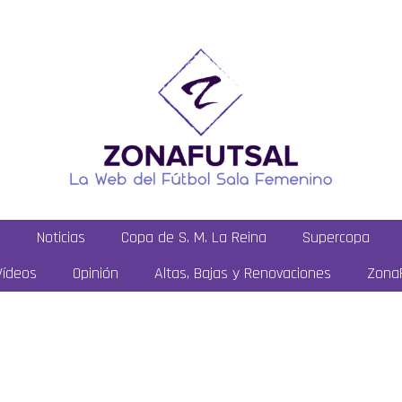
a
Noticias
Copa de S. M. La Reina
Supercopa
Vídeos
Opinión
Altas, Bajas y Renovaciones
ZonaF