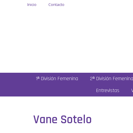
Inicio
Contacto
1ª División Femenina
2ª División Femenin
Entrevistas
Vane Sotelo