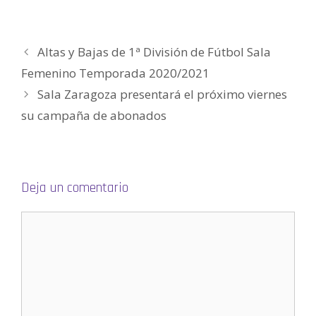
)
a
a
v
a
(
)
)
a
)
S
)
e
a
b
r
Altas y Bajas de 1ª División de Fútbol Sala
e
e
n
Femenino Temporada 2020/2021
u
n
Sala Zaragoza presentará el próximo viernes
a
v
e
su campaña de abonados
n
t
a
n
a
n
u
e
Deja un comentario
v
a
)