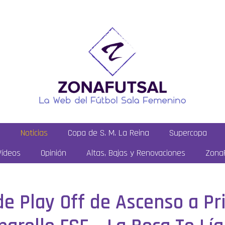
a
Noticias
Copa de S. M. La Reina
Supercopa
Vídeos
Opinión
Altas, Bajas y Renovaciones
ZonaF
de Play Off de Ascenso a P