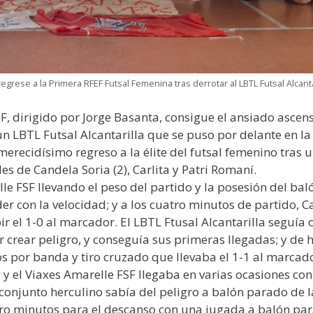
egrese a la Primera RFEF Futsal Femenina tras derrotar al LBTL Futsal Alcanta
SF, dirigido por Jorge Basanta, consigue el ansiado asce
 LBTL Futsal Alcantarilla que se puso por delante en la 
merecidísimo regreso a la élite del futsal femenino tras
s de Candela Soria (2), Carlita y Patri Romaní.
e FSF llevando el peso del partido y la posesión del bal
er con la velocidad; y a los cuatro minutos de partido,
ir el 1-0 al marcador. El LBTL Ftusal Alcantarilla seguía
 crear peligro, y conseguía sus primeras llegadas; y de 
s por banda y tiro cruzado que llevaba el 1-1 al marcad
el Viaxes Amarelle FSF llegaba en varias ocasiones con p
El conjunto herculino sabía del peligro a balón parado de 
tro minutos para el descanso con una jugada a balón par