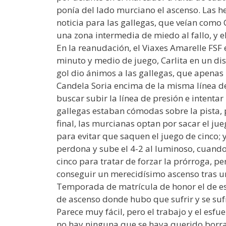
ponía del lado murciano el ascenso. Las he
noticia para las gallegas, que veían como C
una zona intermedia de miedo al fallo, y el
En la reanudación, el Viaxes Amarelle FSF
minuto y medio de juego, Carlita en un dis
gol dio ánimos a las gallegas, que apenas
Candela Soria encima de la misma línea de 
buscar subir la línea de presión e intenta
gallegas estaban cómodas sobre la pista, p
final, las murcianas optan por sacar el ju
para evitar que saquen el juego de cinco;
perdona y sube el 4-2 al luminoso, cuando
cinco para tratar de forzar la prórroga, 
conseguir un merecidísimo ascenso tras un
Temporada de matrícula de honor el de est
de ascenso donde hubo que sufrir y se sufr
Parece muy fácil, pero el trabajo y el esf
no hay ninguna que se haya querido borra