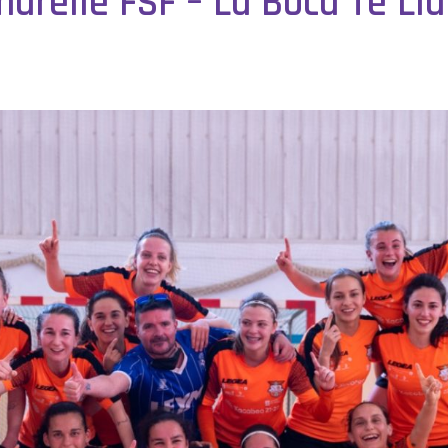
relle FSF – La Boca Te Lía 