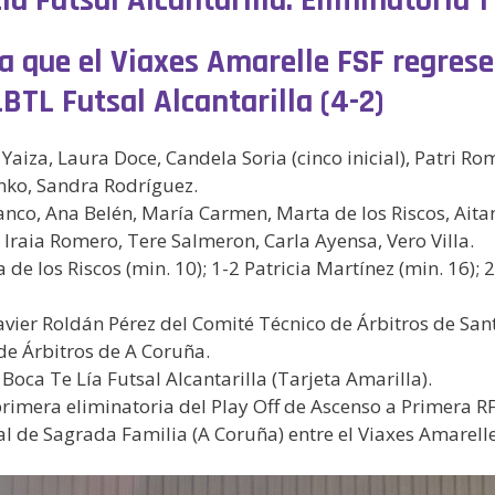
a que el Viaxes Amarelle FSF regrese
BTL Futsal Alcantarilla (4-2)
 Yaiza, Laura Doce, Candela Soria (cinco inicial), Patri R
nko, Sandra Rodríguez.
ranco, Ana Belén, María Carmen, Marta de los Riscos, Aitana
 Iraia Romero, Tere Salmeron, Carla Ayensa, Vero Villa.
 de los Riscos (min. 10); 1-2 Patricia Martínez (min. 16); 2
avier Roldán Pérez del Comité Técnico de Árbitros de Sa
de Árbitros de A Coruña.
 Boca Te Lía Futsal Alcantarilla (Tarjeta Amarilla).
 primera eliminatoria del Play Off de Ascenso a Primera
l de Sagrada Familia (A Coruña) entre el Viaxes Amarelle F