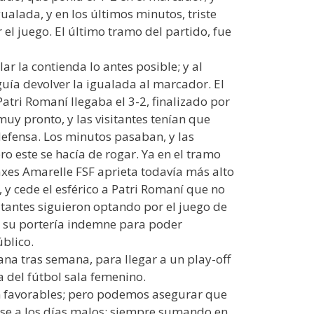
alada, y en los últimos minutos, triste
 el juego. El último tramo del partido, fue
r la contienda lo antes posible; y al
guía devolver la igualada al marcador. El
tri Romaní llegaba el 3-2, finalizado por
uy pronto, y las visitantes tenían que
defensa. Los minutos pasaban, y las
o este se hacía de rogar. Ya en el tramo
iaxes Amarelle FSF aprieta todavía más alto
 y cede el esférico a Patri Romaní que no
itantes siguieron optando por el juego de
o su portería indemne para poder
blico.
na tras semana, para llegar a un play-off
 del fútbol sala femenino.
tan favorables; pero podemos asegurar que
ese a los días malos; siempre sumando en