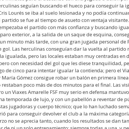
rculinas seguían buscando el hueco para conseguir la igu
ris Lourés se iba al suelo lesionada y no podía continuar
 partido se fue al tiempo de asueto con ventaja visitante.
 empezaba el partido con más confianza y buscando iguala
paro exterior, a la salida de un saque de esquina, conse
 un minuto más tarde, con una gran jugada personal de Pa
gol. Las herculinas conseguían dar la vuelta al partido m
r la igualada, pero las locales estaban muy centradas en 
ero con necesidad del gol que les diese tranquilidad, per
ego de cinco para intentar igualar la contienda; pero el V
 y María Gómez consigue robar un balón en primera línea,
 restaban poco más de dos minutos para el final. Las vis
pero un Viaxes Amarelle FSF muy serio en defensa mantuv
a temporada de lujo, y con un pabellón a reventar de pú
as jugadoras y cuerpo técnico; que lo han luchado sema
ió para conseguir devolver el club a la máxima categoría
uerzo no se aprecia tanto, cuando los resultados se dan 
r de ni un solo entrenamiento; siempre todas a una, y p