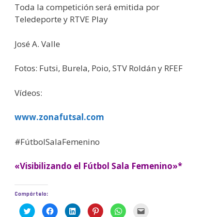
Toda la competición será emitida por
Teledeporte y RTVE Play
José A. Valle
Fotos: Futsi, Burela, Poio, STV Roldán y RFEF
Vídeos:
www.zonafutsal.com
#FútbolSalaFemenino
«Visibilizando el Fútbol Sala Femenino»*
Compártelo:
H
H
H
H
H
H
a
a
a
a
a
a