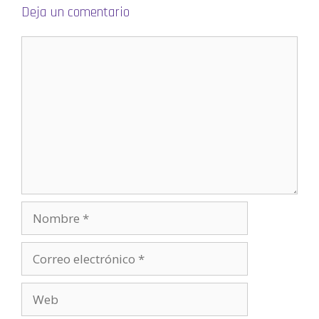
a
)
Deja un comentario