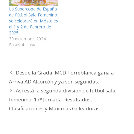
n
u
u
n
u
r
a
n
n
u
n
ó
v
a
a
n
a
n
La Supercopa de España
e
v
v
a
v
i
de Fútbol Sala Femenino
n
e
e
v
e
c
t
n
n
e
n
o
se celebrará en Móstoles
a
t
t
n
t
a
n
a
a
t
a
u
el 1 y 2 de Febrero de
a
n
n
a
n
n
2025
n
a
a
n
a
a
u
n
n
a
n
m
30 diciembre, 2024
e
u
u
n
u
i
v
e
e
u
e
g
En «Noticias»
a
v
v
e
v
o
)
a
a
v
a
(
)
)
a
)
S
)
e
a
b
r
Desde la Grada: MCD Torreblanca gana a
e
e
n
Arriva AD Alcorcón y ya son segundas.
u
n
Así está la segunda división de fútbol sala
a
v
e
femenino: 17ª Jornada. Resultados,
n
t
Clasificaciones y Máximas Goleadoras.
a
n
a
n
u
e
v