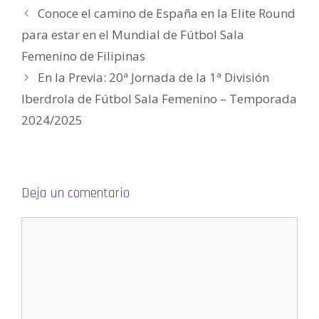
e
e
Conoce el camino de España en la Elite Round
n
u
para estar en el Mundial de Fútbol Sala
n
a
v
Femenino de Filipinas
e
n
En la Previa: 20ª Jornada de la 1ª División
t
a
n
Iberdrola de Fútbol Sala Femenino – Temporada
a
n
2024/2025
u
e
v
a
)
Deja un comentario