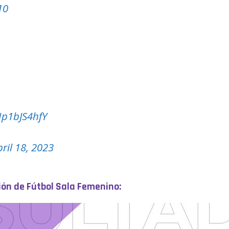
10
/Ip1bJS4hfY
pril 18, 2023
sión de Fútbol Sala Femenino: