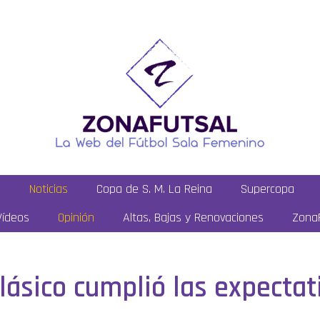
a
Noticias
Copa de S. M. La Reina
Supercopa
Vídeos
Opinión
Altas, Bajas y Renovaciones
ZonaF
Clásico cumplió las expectat