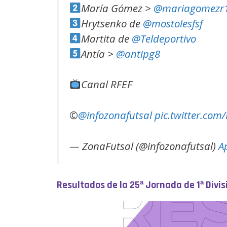
María Gómez >
@mariagomezr
Hrytsenko de
@mostolesfsf
Martita de
@Teldeportivo
Antía >
@antipg8
Canal RFEF
©️
@infozonafutsal
pic.twitter.com
— ZonaFutsal (@infozonafutsal)
A
Resultados de la 25ª Jornada de 1ª Divi