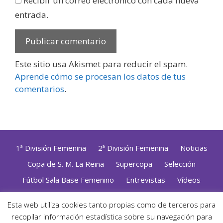
Recibir un correo electrónico con cada nueva
entrada.
Este sitio usa Akismet para reducir el spam.
Aprende cómo se procesan los datos de tus
comentarios
.
1ª División Femenina
2ª División Femenina
Noticias
Copa de S. M. La Reina
Supercopa
Selección
Fútbol Sala Base Femenino
Entrevistas
Vídeos
Opinión
Altas, Bajas y Renovaciones
ZonaFutsal TV
Esta web utiliza cookies tanto propias como de terceros para
recopilar información estadística sobre su navegación para
Política de Privacidad
|
Uso de Cookies
|
Contacto