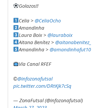
Golazos!!
Celia >
@CeliaOcho
Amandinha
Laura Boix >
@lauraboix
Aitana Benítez >
@aitanabenitez_
Amandinha >
@amandinhafut10
Vía Canal RFEF
©️
@infozonafutsal
pic.twitter.com/DRtKjk7cSq
— ZonaFutsal (@infozonafutsal)
March 27, 2023