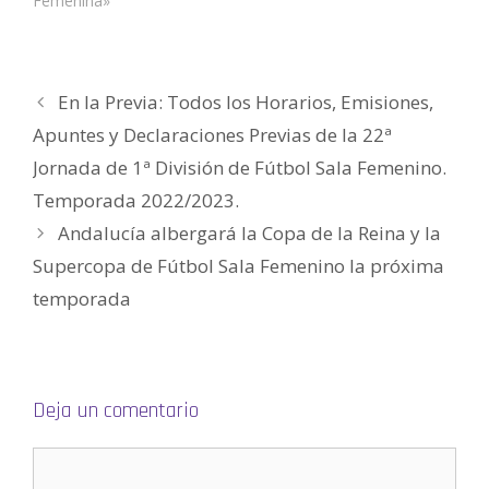
Femenina»
a
v
v
e
v
o
)
a
a
v
a
(
)
)
a
)
S
)
e
a
b
r
En la Previa: Todos los Horarios, Emisiones,
e
e
n
Apuntes y Declaraciones Previas de la 22ª
u
n
Jornada de 1ª División de Fútbol Sala Femenino.
a
v
e
Temporada 2022/2023.
n
t
Andalucía albergará la Copa de la Reina y la
a
n
a
Supercopa de Fútbol Sala Femenino la próxima
n
u
temporada
e
v
a
)
Deja un comentario