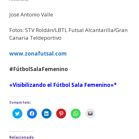
José Antonio Valle
Fotos: STV Roldán/LBTL Futsal Alcantarilla/Gran
Canaria Teldeportivo
www.zonafutsal.com
#FútbolSalaFemenino
«Visibilizando el Fútbol Sala Femenino»*
Compártelo:
H
H
H
H
H
H
a
a
a
a
a
a
z
z
z
z
z
z
c
c
c
c
c
c
l
l
l
l
l
l
i
i
i
i
i
i
c
c
c
c
c
c
Relacionado
p
p
p
p
p
p