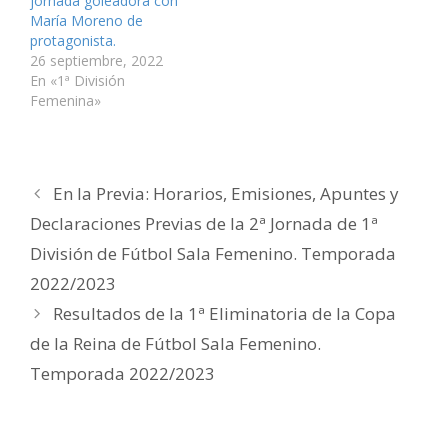
jornada goleadora con
a
t
t
n
t
a
n
a
a
t
a
u
María Moreno de
a
n
n
a
n
n
protagonista.
n
a
a
n
a
a
u
n
n
a
n
m
26 septiembre, 2022
e
u
u
n
u
i
v
e
e
u
e
g
En «1ª División
a
v
v
e
v
o
Femenina»
)
a
a
v
a
(
)
)
a
)
S
)
e
a
b
r
e
e
En la Previa: Horarios, Emisiones, Apuntes y
n
u
Declaraciones Previas de la 2ª Jornada de 1ª
n
a
v
División de Fútbol Sala Femenino. Temporada
e
n
2022/2023
t
a
n
Resultados de la 1ª Eliminatoria de la Copa
a
n
de la Reina de Fútbol Sala Femenino.
u
e
v
Temporada 2022/2023
a
)