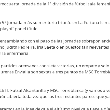
ecimocuarta jornada de la 1ª división de fútbol sala fe
a 5ª Jornada más su meritorio triunfo en La Fortuna le met
layoff por el título.
 ensamblando con el paso de las jornadas sobreponiénd
 Judith Pedreira, Íria Saeta o en puestos tan relevantes 
 la enfermería.
partidos orensanos con siete victorias, un empate y solo 
urense Envialia son sextas a tres puntos de MSC Torrebl
BTL Futsal Alcantarilla y MSC Torreblanca (y vamos a ver
aún abierta toda vez que las tres restantes parece que y
ramos en la idea de que el altísimo nivel que tiene a dí