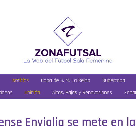
a
Noticias
Copa de S. M. La Reina
Supercopa
Vídeos
Opinión
Altas, Bajas y Renovaciones
ZonaF
ense Envialia se mete en la