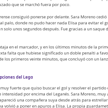
uzado que se marchó fuera por poco.
ense consiguió ponerse por delante. Sara Moreno cedió a
al palo, donde no pudo hacer nada Elisa para evitar el gol
an solo unos segundos después. Fue gracias a un saque d
entaja en el marcador, y en los últimos minutos de la pr
a falta que hubiese significado un doble penalti a favor 
de los primeros veinte minutos, que concluyó con un lan
opciones del Lega
y fuerte que quiso buscar el gol y resolver el partido c
 intensidad por encima del Leganés. Sara Moreno, muy a
apareció una compañera suya desde atrás para estrellar e
 volvió a poner en apuros a Elisa. La propia guardameta