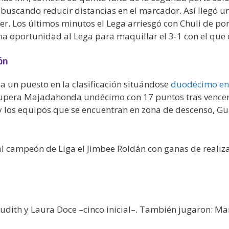
 buscando reducir distancias en el marcador. Así llegó u
ner. Los últimos minutos el Lega arriesgó con Chuli de p
a oportunidad al Lega para maquillar el 3-1 con el que 
ón
a un puesto en la clasificación situándose
duodécimo en l
upera Majadahonda undécimo con 17 puntos tras vencer a
 los equipos que se encuentran en zona de descenso, Gu
al campeón de Liga el Jimbee Roldán con ganas de realiz
udith y Laura Doce –cinco inicial–. También jugaron: Mar