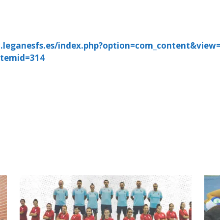
.leganesfs.es/index.php?option=com_content&view=a
Itemid=314