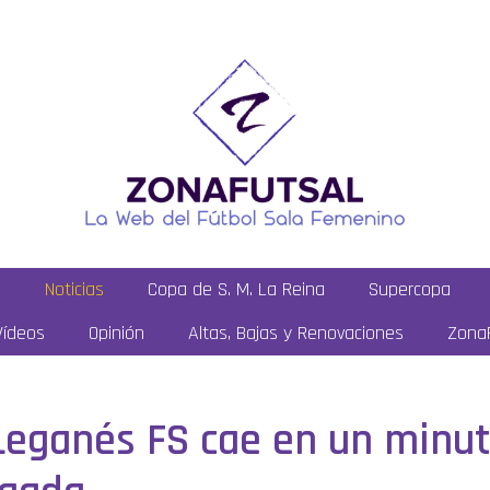
a
Noticias
Copa de S. M. La Reina
Supercopa
Vídeos
Opinión
Altas, Bajas y Renovaciones
ZonaF
Leganés FS cae en un minut