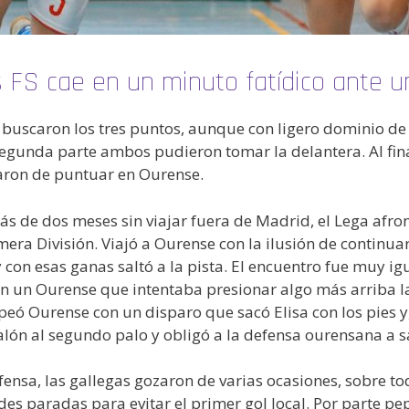
 FS cae en un minuto fatídico ante
buscaron los tres puntos, aunque con ligero dominio de l
 segunda parte ambos pudieron tomar la delantera. Al fin
jaron de puntuar en Ourense.
s de dos meses sin viajar fuera de Madrid, el Lega afro
ra División. Viajó a Ourense con la ilusión de continuar
 con esas ganas saltó a la pista. El encuentro fue muy ig
 un Ourense que intentaba presionar algo más arriba la
 Ourense con un disparo que sacó Elisa con los pies y,
ón al segundo palo y obligó a la defensa ourensana a sa
ensa, las gallegas gozaron de varias ocasiones, sobre to
ndes paradas para evitar el primer gol local. Por parte p