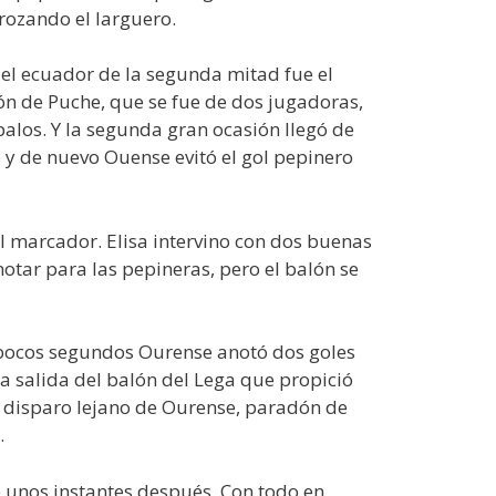
rozando el larguero.
 el ecuador de la segunda mitad fue el
ón de Puche, que se fue de dos jugadoras,
palos. Y la segunda gran ocasión llegó de
ó y de nuevo Ouense evitó el gol pepinero
l marcador. Elisa intervino con dos buenas
otar para las pepineras, pero el balón se
en pocos segundos Ourense anotó dos goles
la salida del balón del Lega que propició
, disparo lejano de Ourense, paradón de
.
o unos instantes después. Con todo en