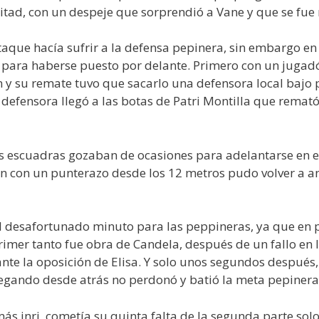
itad, con un despeje que sorprendió a Vane y que se fue 
taque hacía sufrir a la defensa pepinera, sin embargo en
 para haberse puesto por delante. Primero con un jugad
n y su remate tuvo que sacarlo una defensora local bajo 
 defensora llegó a las botas de Patri Montilla que remat
os escuadras gozaban de ocasiones para adelantarse en e
ón con un punterazo desde los 12 metros pudo volver a an
egó el desafortunado minuto para las peppineras, ya que 
primer tanto fue obra de Candela, después de un fallo en 
ante la oposición de Elisa. Y solo unos segundos después
 llegando desde atrás no perdonó y batió la meta pepinera
más inri, cometía su quinta falta de la segunda parte sol