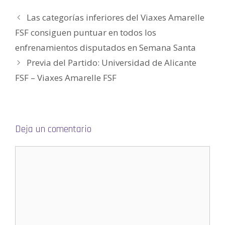
v
e
e
u
e
g
a
v
v
e
v
o
)
a
a
v
a
(
Las categorías inferiores del Viaxes Amarelle
)
)
a
)
S
)
e
a
FSF consiguen puntuar en todos los
b
r
enfrenamientos disputados en Semana Santa
e
e
n
Previa del Partido: Universidad de Alicante
u
n
FSF – Viaxes Amarelle FSF
a
v
e
n
t
a
n
a
n
Deja un comentario
u
e
v
a
)