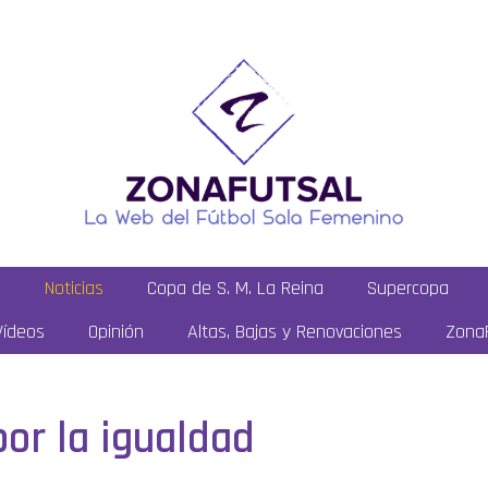
a
Noticias
Copa de S. M. La Reina
Supercopa
Vídeos
Opinión
Altas, Bajas y Renovaciones
ZonaF
por la igualdad