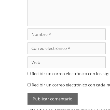
u
n
a
v
e
n
t
a
n
a
n
u
e
v
a
)
Recibir un correo electrónico con los si
Recibir un correo electrónico con cada 