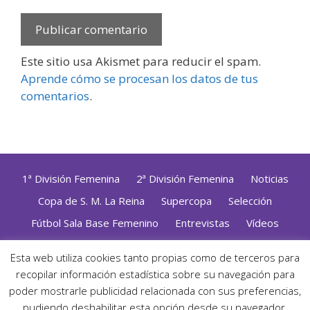
Este sitio usa Akismet para reducir el spam.
Aprende cómo se procesan los datos de tus
comentarios
.
1ª División Femenina
2ª División Femenina
Noticias
Copa de S. M. La Reina
Supercopa
Selección
Fútbol Sala Base Femenino
Entrevistas
Vídeos
Opinión
Altas, Bajas y Renovaciones
ZonaFutsal TV
Esta web utiliza cookies tanto propias como de terceros para
Política de Privacidad
|
Uso de Cookies
|
Contacto
recopilar información estadística sobre su navegación para
Diseñado con mimo y esmero por
Jorge Cobos
· Desarrollado
poder mostrarle publicidad relacionada con sus preferencias,
con WordPress
pudiendo deshabilitar esta opción desde su navegador.