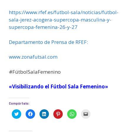
https://www.rfef.es/futbol-sala/noticias/futbol-
sala-jerez-acogera-supercopa-masculina-y-
supercopa-femenina-26-y-27
Departamento de Prensa de RFEF:
www.zonafutsal.com
#FútbolSalaFemenino
«Visibilizando el Fútbol Sala Femenino»
Compártelo:
H
H
H
H
H
H
a
a
a
a
a
a
z
z
z
z
z
z
c
c
c
c
c
c
l
l
l
l
l
l
i
i
i
i
i
i