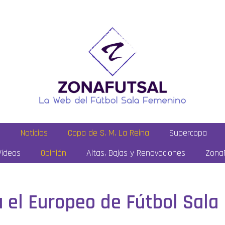
a
Noticias
Copa de S. M. La Reina
Supercopa
Vídeos
Opinión
Altas, Bajas y Renovaciones
ZonaF
a el Europeo de Fútbol Sal