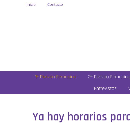
Inicio
Contacto
1ª División Femenina
2ª División Femenin
Entrevistas
Ya hay horarios par