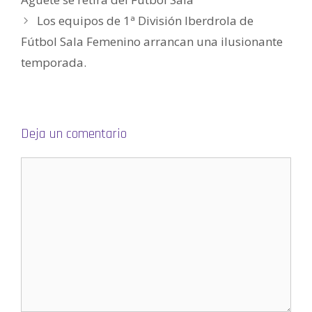
n
t
Los equipos de 1ª División Iberdrola de
a
n
a
Fútbol Sala Femenino arrancan una ilusionante
n
u
temporada.
e
v
a
)
Deja un comentario