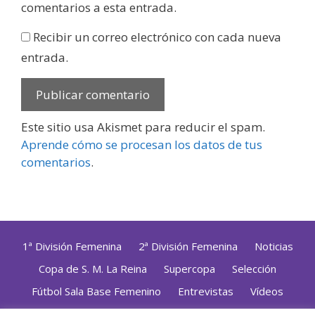
comentarios a esta entrada.
Recibir un correo electrónico con cada nueva
entrada.
Este sitio usa Akismet para reducir el spam.
Aprende cómo se procesan los datos de tus
comentarios
.
1ª División Femenina
2ª División Femenina
Noticias
Copa de S. M. La Reina
Supercopa
Selección
Fútbol Sala Base Femenino
Entrevistas
Vídeos
Opinión
Altas, Bajas y Renovaciones
ZonaFutsal TV