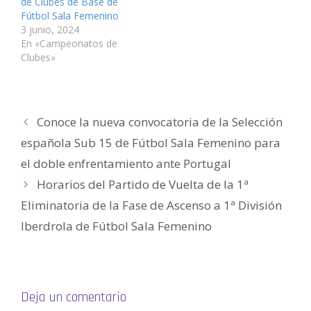
de Clubes de Base de
e
u
u
n
u
i
v
e
e
u
e
g
Fútbol Sala Femenino
a
v
v
e
v
o
3 junio, 2024
)
a
a
v
a
(
)
)
a
)
S
En «Campeonatos de
)
e
a
Clubes»
b
r
e
e
n
u
n
Conoce la nueva convocatoria de la Selección
a
v
e
española Sub 15 de Fútbol Sala Femenino para
n
t
el doble enfrentamiento ante Portugal
a
n
a
Horarios del Partido de Vuelta de la 1ª
n
u
Eliminatoria de la Fase de Ascenso a 1ª División
e
v
a
Iberdrola de Fútbol Sala Femenino
)
Deja un comentario