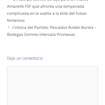
n
u
Amarelle FSF que afronta una temporada
n
a
v
complicada en la vuelta a la élite del futsal
e
n
femenino
t
a
n
Crónica del Partido: Pescados Rubén Burela –
a
n
Bodegas Sommo Intersala Promesas
u
e
v
a
)
Deja un comentario