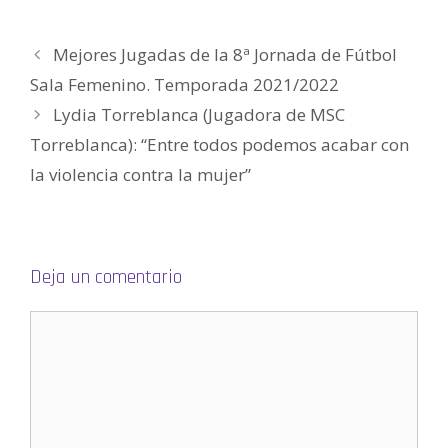
)
e
a
b
r
Mejores Jugadas de la 8ª Jornada de Fútbol
e
e
n
Sala Femenino. Temporada 2021/2022
u
n
Lydia Torreblanca (Jugadora de MSC
a
v
e
Torreblanca): “Entre todos podemos acabar con
n
t
la violencia contra la mujer”
a
n
a
n
u
e
v
a
)
Deja un comentario