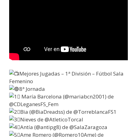
Mejores Jugadas – 1ª División – Fútbol Sala
Femenino
8ª Jornada
María Barcelona (@mariabcn2001) de
@CDLeganesFS_Fem
Bia (@BiaDreadss) de @TorreblancaFS1
Nieves de @AtleticoTorcal
Antía (@antipg8) de @SalaZaragoza
Ame Romero (@Romero10Ame) de