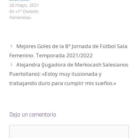
a
t
t
n
t
a
n
a
a
t
a
u
20 mayo, 2021
a
n
n
a
n
n
En «1ª División
n
a
a
n
a
a
u
n
n
a
n
m
Femenina»
e
u
u
n
u
i
v
e
e
u
e
g
a
v
v
e
v
o
)
a
a
v
a
(
)
)
a
)
S
)
e
a
Mejores Goles de la 8ª Jornada de Fútbol Sala
b
r
e
Femenino. Temporada 2021/2022
e
n
Alejandra (Jugadora de Merkocash Salesianos
u
n
a
Puertollano): «Estoy muy ilusionada y
v
e
trabajando duro para cumplir mis sueños.»
n
t
a
n
a
n
u
e
v
Deja un comentario
a
)