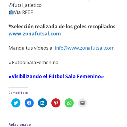
@futsi_atletico
Vía RFEF
*Selección realizada de los goles recopilados
www.zonafutsal.com
Manda tus vídeos a:
info@www.zonafutsal.com
#FútbolSalaFemenino
«Visibilizando el Fútbol Sala Femenino»
Compártelo:
H
H
H
H
H
H
a
a
a
a
a
a
z
z
z
z
z
z
c
c
c
c
c
c
l
l
l
l
l
l
i
i
i
i
i
i
c
c
c
c
c
c
Relacionado
p
p
p
p
p
p