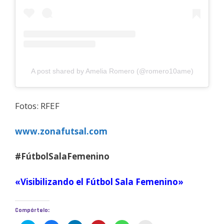
A post shared by Amelia Romero (@romero10ame)
Fotos: RFEF
www.zonafutsal.com
#FútbolSalaFemenino
«Visibilizando el Fútbol Sala Femenino»
Compártelo: