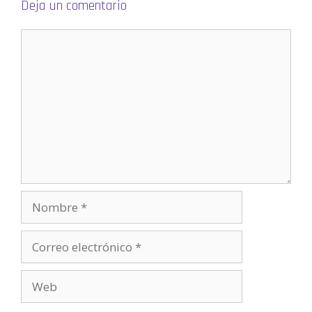
Deja un comentario
v
a
)