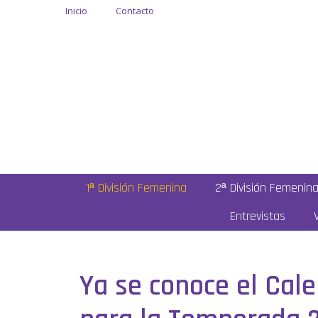
Inicio
Contacto
1ª División Femenina
2ª División Femenin
Entrevistas
Ya se conoce el Cale