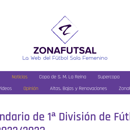
a
Noticias
Copa de S. M. La Reina
Supercopa
Vídeos
Opinión
Altas, Bajas y Renovaciones
ZonaF
ndario de 1ª División de Fú