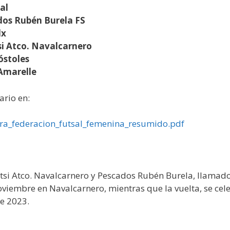
al
os Rubén Burela FS
lx
si Atco. Navalcarnero
óstoles
 Amarelle
ario en:
era_federacion_futsal_femenina_resumido.pdf
tsi Atco. Navalcarnero y Pescados Rubén Burela, llamados
oviembre en Navalcarnero, mientras que la vuelta, se cele
de 2023.