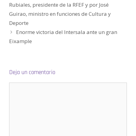
a
Rubiales, presidente de la RFEF y por José
v
e
Guirao, ministro en funciones de Cultura y
n
t
a
Deporte
n
a
Enorme victoria del Intersala ante un gran
n
u
e
Eixample
v
a
)
Deja un comentario