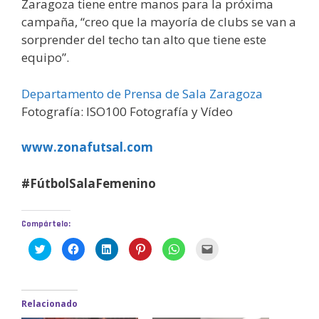
Zaragoza tiene entre manos para la próxima
campaña, “creo que la mayoría de clubs se van a
sorprender del techo tan alto que tiene este
equipo”.
Departamento de Prensa de Sala Zaragoza
Fotografía: ISO100 Fotografía y Vídeo
www.zonafutsal.com
#FútbolSalaFemenino
Compártelo:
H
H
H
H
H
H
a
a
a
a
a
a
z
z
z
z
z
z
c
c
c
c
c
c
l
l
l
l
l
l
i
i
i
i
i
i
c
c
c
c
c
c
Relacionado
p
p
p
p
p
p
a
a
a
a
a
a