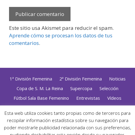
Este sitio usa Akismet para reducir el spam.
Aprende cómo se procesan los datos de tus
comentarios
.
1ª División Femenina
2ª División Femenina
Noticias
Copa de S. M. La Reina
Supercopa
Selección
Fútbol Sala Base Femenino
Entrevistas
Vídeos
Opinión
Altas, Bajas y Renovaciones
ZonaFutsal TV
Esta web utiliza cookies tanto propias como de terceros para
recopilar información estadística sobre su navegación para
Política de Privacidad
|
Uso de Cookies
|
Contacto
Diseñado con mimo y esmero por
Jorge Cobos
· Desarrollado
poder mostrarle publicidad relacionada con sus preferencias,
con WordPress
pudiendo deshabilitar esta opción desde su navegador.