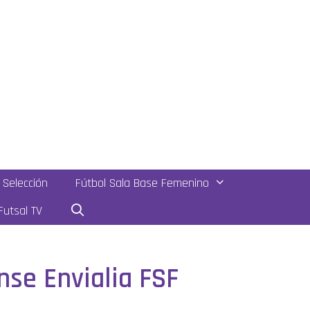
Selección
Fútbol Sala Base Femenino
utsal TV
se Envialia FSF