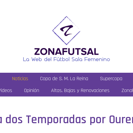
a
Noticias
Copa de S. M. La Reina
Supercopa
Vídeos
Opinión
Altas, Bajas y Renovaciones
ZonaF
 dos Temporadas por Ouren