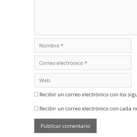
u
n
a
v
e
n
t
a
n
a
n
u
e
v
a
)
Recibir un correo electrónico con los si
Recibir un correo electrónico con cada 