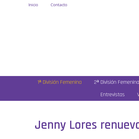
Inicio
Contacto
1ª División Femenina
2ª División Femenin
Entrevistas
Jenny Lores renueva