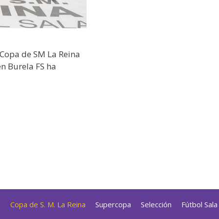
 Copa de SM La Reina
n Burela FS ha
s
Copa de S. M. La Reina
Supercopa
Selección
Fútbol Sal