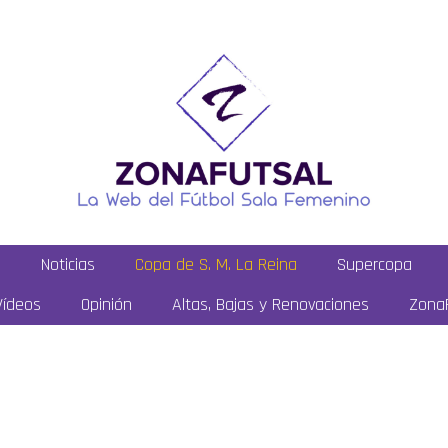
a
Noticias
Copa de S. M. La Reina
Supercopa
Vídeos
Opinión
Altas, Bajas y Renovaciones
ZonaF