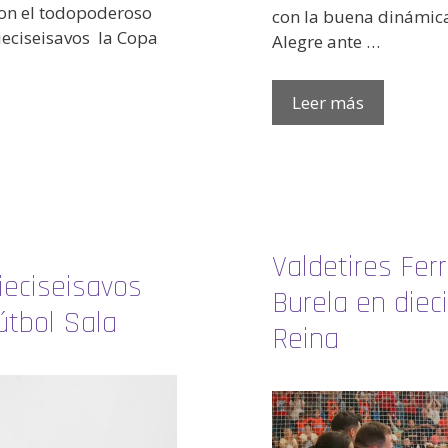
on el todopoderoso
con la buena dinámica
ieciseisavos la Copa
Alegre ante …
Leer más
Valdetires Fer
ieciseisavos
Burela en diec
útbol Sala
Reina