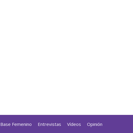
a Base Femenino
Entrevistas
Vídeos
Opinión