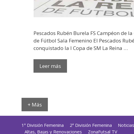
Pescados Rubén Burela FS Campéon de la
de Fútbol Sala Femenino El Pescados Rubé
conquistado la I Copa de SM La Reina …
Leer más
+ Más
1ª División Femenina
2ª División Femenina
Noticia
Altas, Bajas y Renovaciones
ZonaFutsal TV