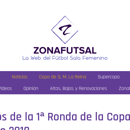
a
Noticias
Copa de S. M. La Reina
Supercopa
Vídeos
Opinión
Altas, Bajas y Renovaciones
ZonaF
s de la 1ª Ronda de la Copa