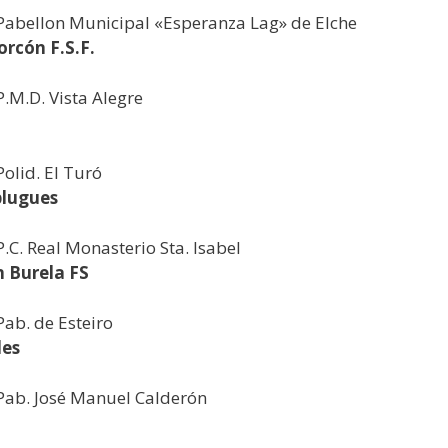
 Pabellon Municipal «Esperanza Lag» de Elche
orcón F.S.F.
P.M.D. Vista Alegre
Polid. El Turó
plugues
.C. Real Monasterio Sta. Isabel
 Burela FS
Pab. de Esteiro
les
 Pab. José Manuel Calderón