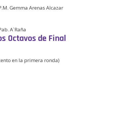
– P.M. Gemma Arenas Alcazar
 Pab. A`Raña
os Octavos de Final
exento en la primera ronda)