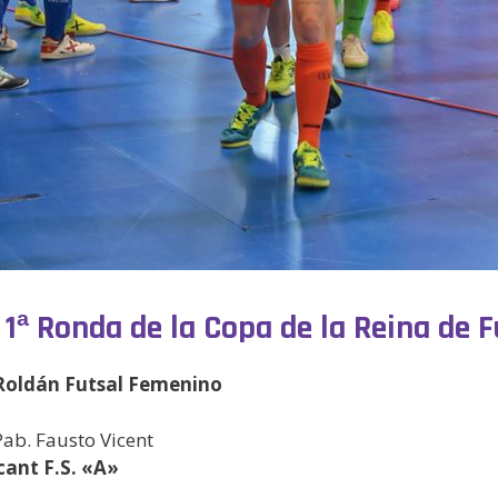
 1ª Ronda de la Copa de la Reina de 
Roldán Futsal Femenino
Pab. Fausto Vicent
cant F.S. «A»