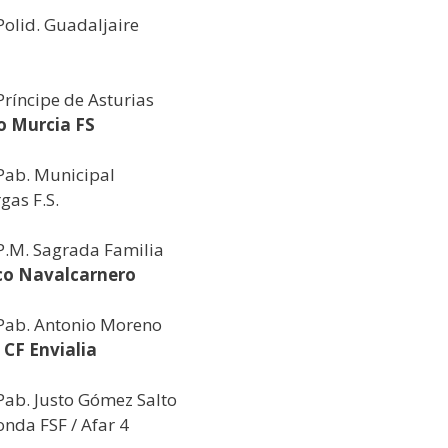
Polid. Guadaljaire
Príncipe de Asturias
o Murcia FS
 Pab. Municipal
gas F.S.
 P.M. Sagrada Familia
ico Navalcarnero
 Pab. Antonio Moreno
CF Envialia
 Pab. Justo Gómez Salto
nda FSF / Afar 4