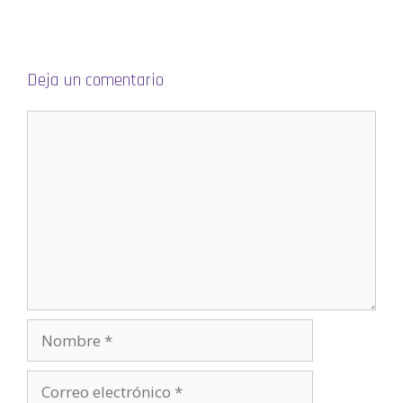
v
a
)
Deja un comentario