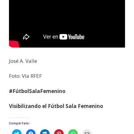
José A. Valle
Foto: Vía RFEF
#FútbolSalaFemenino
Visibilizando el Fútbol Sala Femenino
Compártelo:
H
H
H
H
H
H