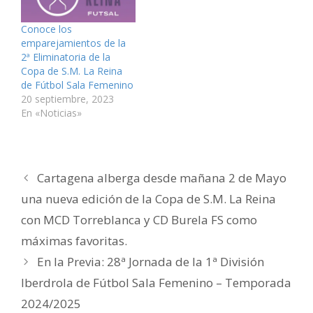
u
n
n
e
n
t
n
u
u
n
u
r
a
n
n
u
n
ó
v
a
a
n
a
n
Conoce los
e
v
v
a
v
i
emparejamientos de la
n
e
e
v
e
c
t
n
n
e
n
o
2ª Eliminatoria de la
a
t
t
n
t
a
n
a
a
t
a
u
Copa de S.M. La Reina
a
n
n
a
n
n
de Fútbol Sala Femenino
n
a
a
n
a
a
u
n
n
a
n
m
20 septiembre, 2023
e
u
u
n
u
i
v
e
e
u
e
g
En «Noticias»
a
v
v
e
v
o
)
a
a
v
a
(
)
)
a
)
S
)
e
a
b
r
Cartagena alberga desde mañana 2 de Mayo
e
e
n
una nueva edición de la Copa de S.M. La Reina
u
n
con MCD Torreblanca y CD Burela FS como
a
v
e
máximas favoritas.
n
t
En la Previa: 28ª Jornada de la 1ª División
a
n
a
Iberdrola de Fútbol Sala Femenino – Temporada
n
u
2024/2025
e