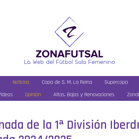
a
Noticias
Copa de S. M. La Reina
Supercopa
Vídeos
Opinión
Altas, Bajas y Renovaciones
ZonaF
nada de la 1ª División Iberd