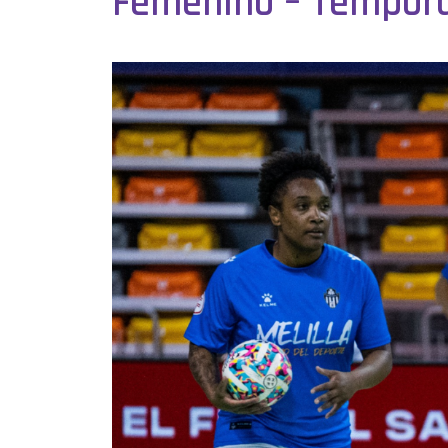
Femenino – Tempor