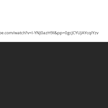
tube.com/watch?v=l-YNJ0azH9I&pp=0gcJCYUJAYcqIYzv