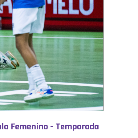
 Sala Femenino – Temporada