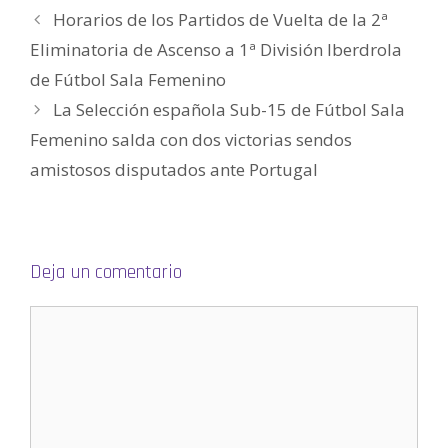
e
e
Horarios de los Partidos de Vuelta de la 2ª
n
u
Eliminatoria de Ascenso a 1ª División Iberdrola
n
a
v
de Fútbol Sala Femenino
e
n
La Selección española Sub-15 de Fútbol Sala
t
a
n
Femenino salda con dos victorias sendos
a
n
amistosos disputados ante Portugal
u
e
v
a
)
Deja un comentario