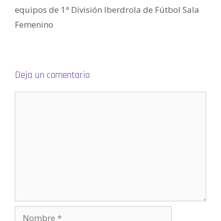
a
equipos de 1ª División Iberdrola de Fútbol Sala
n
a
Femenino
n
u
e
v
a
)
Deja un comentario