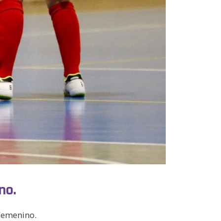
no.
 Femenino.