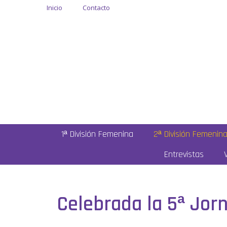
Inicio
Contacto
1ª División Femenina
2ª División Femenin
Entrevistas
Celebrada la 5ª Jorn