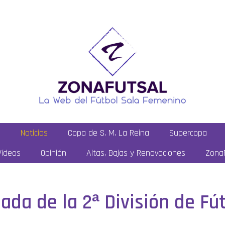
a
Noticias
Copa de S. M. La Reina
Supercopa
Vídeos
Opinión
Altas, Bajas y Renovaciones
ZonaF
ada de la 2ª División de Fú