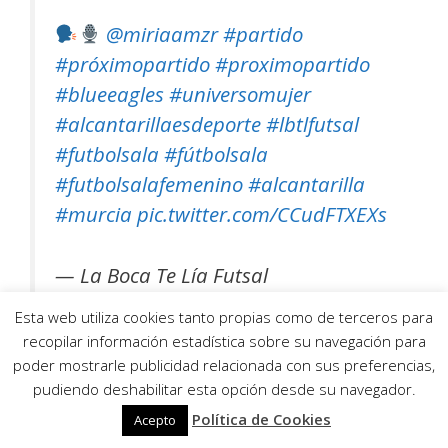
@miriaamzr
#partido
#próximopartido
#proximopartido
#blueeagles
#universomujer
#alcantarillaesdeporte
#lbtlfutsal
#futbolsala
#fútbolsala
#futbolsalafemenino
#alcantarilla
#murcia
pic.twitter.com/CCudFTXEXs
— La Boca Te Lía Futsal
(@LBTLFutsal)
October 25, 2024
Esta web utiliza cookies tanto propias como de terceros para
recopilar información estadística sobre su navegación para
poder mostrarle publicidad relacionada con sus preferencias,
www.zonafutsal.com
pudiendo deshabilitar esta opción desde su navegador.
Política de Cookies
Acepto
Foto: STV Roldán