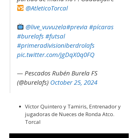
@AtleticoTorcal
@live_vuvuzela
#previa
#pícaras
#burelafs
#futsal
#primeradivisioniberdrolafs
pic.twitter.com/jgDqX0q0FQ
— Pescados Rubén Burela FS
(@burelafs)
October 25, 2024
Víctor Quintero y Tamiris, Entrenador y
jugadoras de Nueces de Ronda Atco.
Torcal