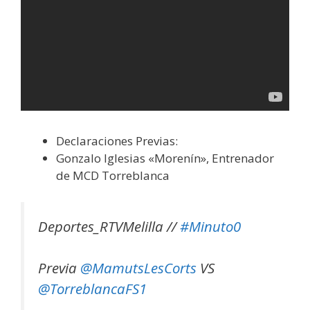
Declaraciones Previas:
Gonzalo Iglesias «Morenín», Entrenador
de MCD Torreblanca
Deportes_RTVMelilla //
#Minuto0
Previa
@MamutsLesCorts
VS
@TorreblancaFS1