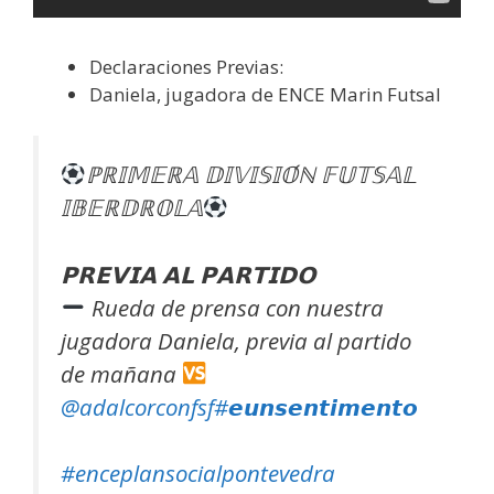
Declaraciones Previas:
Daniela, jugadora de ENCE Marin Futsal
ℙℝ𝕀𝕄𝔼ℝ𝔸 𝔻𝕀𝕍𝕀𝕊𝕀𝕆́ℕ 𝔽𝕌𝕋𝕊𝔸𝕃
𝕀𝔹𝔼ℝ𝔻ℝ𝕆𝕃𝔸
𝗣𝗥𝗘𝗩𝗜𝗔 𝗔𝗟 𝗣𝗔𝗥𝗧𝗜𝗗𝗢
Rueda de prensa con nuestra
jugadora Daniela, previa al partido
de mañana
@adalcorconfsf
#𝙚𝙪𝙣𝙨𝙚𝙣𝙩𝙞𝙢𝙚𝙣𝙩𝙤
#enceplansocialpontevedra