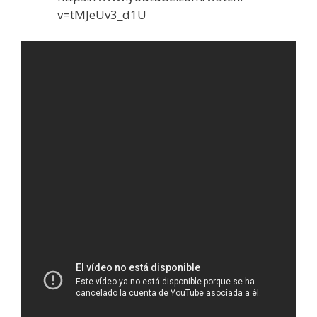
v=tMJeUv3_d1U