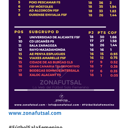
www.zonafutsal.com
#FútbolSalaFemenino