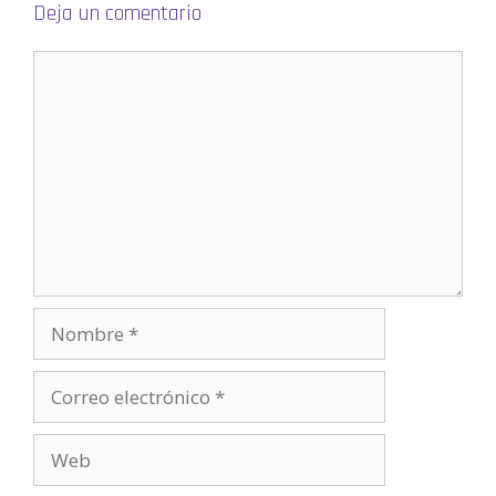
a
Deja un comentario
n
u
e
v
a
)