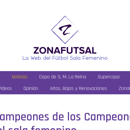
a
Noticias
Copa de S. M. La Reina
Supercopa
Vídeos
Opinión
Altas, Bajas y Renovaciones
ZonaF
 campeones de los Campeon