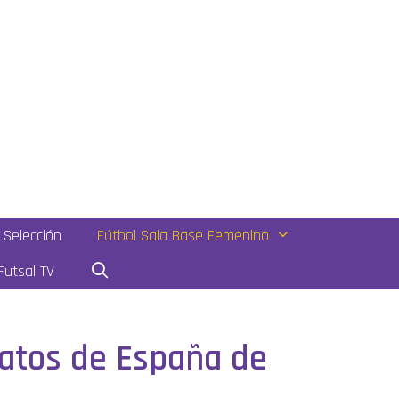
Selección
Fútbol Sala Base Femenino
utsal TV
atos de España de