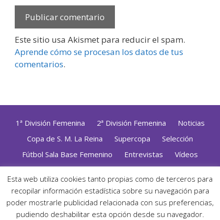
Este sitio usa Akismet para reducir el spam.
Aprende cómo se procesan los datos de tus
comentarios
.
1ª División Femenina
2ª División Femenina
Noticias
Copa de S. M. La Reina
Supercopa
Selección
Fútbol Sala Base Femenino
Entrevistas
Vídeos
Opinión
Altas, Bajas y Renovaciones
ZonaFutsal TV
Esta web utiliza cookies tanto propias como de terceros para
Política de Privacidad
|
Uso de Cookies
|
Contacto
recopilar información estadística sobre su navegación para
Diseñado con mimo y esmero por
Jorge Cobos
· Desarrollado
poder mostrarle publicidad relacionada con sus preferencias,
con WordPress
pudiendo deshabilitar esta opción desde su navegador.