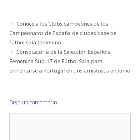
)
a
a
v
a
(
)
)
a
)
S
)
e
a
b
r
Conoce a los Clubs campeones de los
e
e
n
Campeonatos de España de clubes base de
u
n
fútbol sala femenino
a
v
e
Convocatoria de la Selección Española
n
t
Femenina Sub-17 de Fútbol Sala para
a
n
a
enfrentarse a Portugal en dos amistosos en Junio
n
u
e
v
a
)
Deja un comentario