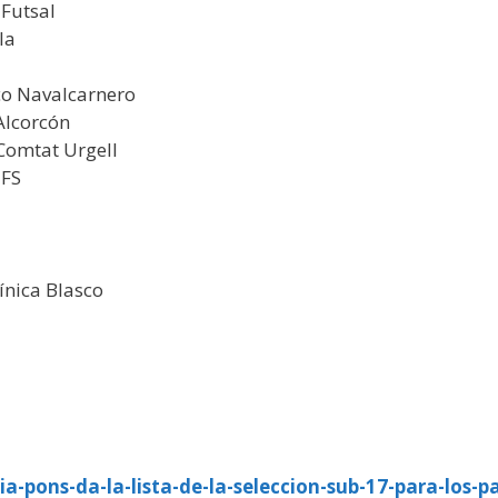
 Futsal
la
ico Navalcarnero
Alcorcón
Comtat Urgell
 FS
ínica Blasco
dia-pons-da-la-lista-de-la-seleccion-sub-17-para-los-