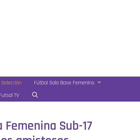
Selección
Fútbol Sala Base Femenino
utsal TV
la Femenina Sub-17