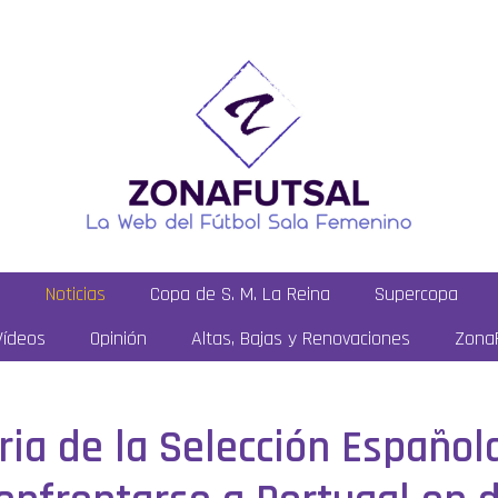
a
Noticias
Copa de S. M. La Reina
Supercopa
Vídeos
Opinión
Altas, Bajas y Renovaciones
ZonaF
ria de la Selección Españo