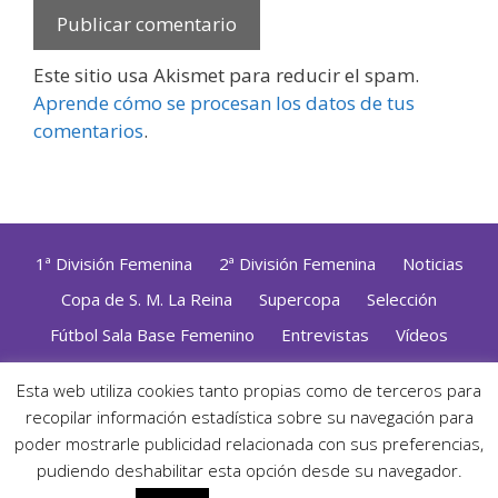
Este sitio usa Akismet para reducir el spam.
Aprende cómo se procesan los datos de tus
comentarios
.
1ª División Femenina
2ª División Femenina
Noticias
Copa de S. M. La Reina
Supercopa
Selección
Fútbol Sala Base Femenino
Entrevistas
Vídeos
Opinión
Altas, Bajas y Renovaciones
ZonaFutsal TV
Esta web utiliza cookies tanto propias como de terceros para
Política de Privacidad
|
Uso de Cookies
|
Contacto
recopilar información estadística sobre su navegación para
Diseñado con mimo y esmero por
Jorge Cobos
· Desarrollado
poder mostrarle publicidad relacionada con sus preferencias,
con WordPress
pudiendo deshabilitar esta opción desde su navegador.