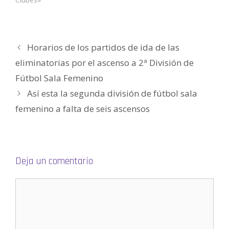
b
r
e
e
n
u
n
Horarios de los partidos de ida de las
a
v
e
eliminatorias por el ascenso a 2ª División de
n
t
Fútbol Sala Femenino
a
n
a
Así esta la segunda división de fútbol sala
n
u
femenino a falta de seis ascensos
e
v
a
)
Deja un comentario