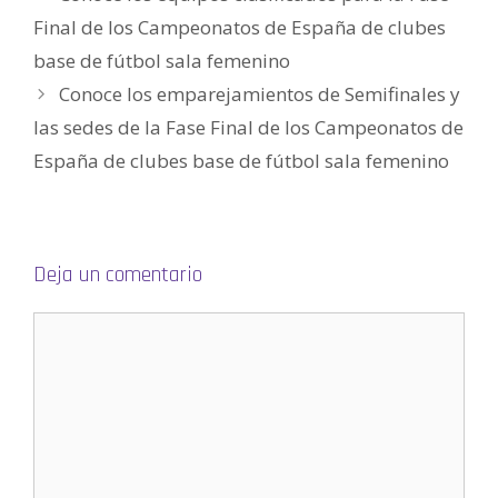
e
n
Final de los Campeonatos de España de clubes
u
n
base de fútbol sala femenino
a
v
e
Conoce los emparejamientos de Semifinales y
n
t
las sedes de la Fase Final de los Campeonatos de
a
n
a
España de clubes base de fútbol sala femenino
n
u
e
v
a
)
Deja un comentario