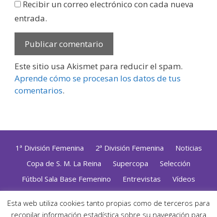
Recibir un correo electrónico con cada nueva
entrada.
Este sitio usa Akismet para reducir el spam.
Aprende cómo se procesan los datos de tus
comentarios
.
1ª División Femenina
2ª División Femenina
Noticias
Copa de S. M. La Reina
Supercopa
Selección
Fútbol Sala Base Femenino
Entrevistas
Vídeos
Opinión
Altas, Bajas y Renovaciones
ZonaFutsal TV
Esta web utiliza cookies tanto propias como de terceros para
recopilar información estadística sobre su navegación para
Política de Privacidad
|
Uso de Cookies
|
Contacto