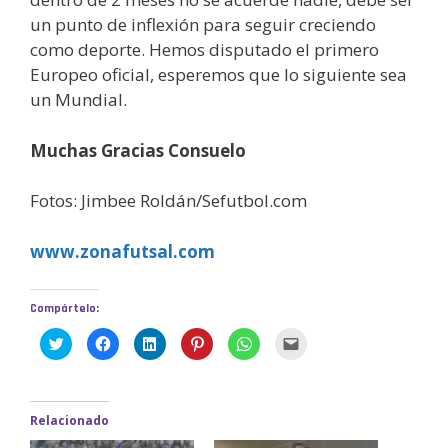
un punto de inflexión para seguir creciendo
como deporte. Hemos disputado el primero
Europeo oficial, esperemos que lo siguiente sea
un Mundial.
Muchas Gracias Consuelo
Fotos: Jimbee Roldán/Sefutbol.com
www.zonafutsal.com
Compártelo:
H
H
H
H
H
H
a
a
a
a
a
a
z
z
z
z
z
z
c
c
c
c
c
c
l
l
l
l
l
l
i
i
i
i
i
i
c
c
c
c
c
c
Relacionado
p
p
p
p
p
p
a
a
a
a
a
a