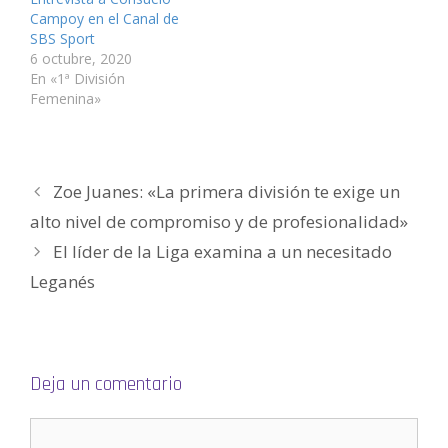
a
n
n
a
n
n
Campoy en el Canal de
n
a
a
n
a
a
u
n
n
a
n
m
SBS Sport
e
u
u
n
u
i
v
e
e
u
e
g
6 octubre, 2020
a
v
v
e
v
o
En «1ª División
)
a
a
v
a
(
)
)
a
)
S
Femenina»
)
e
a
b
r
e
e
n
Zoe Juanes: «La primera división te exige un
u
n
a
alto nivel de compromiso y de profesionalidad»
v
e
El líder de la Liga examina a un necesitado
n
t
a
Leganés
n
a
n
u
e
v
a
)
Deja un comentario