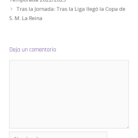
n
a
Tras la Jornada: Tras la Liga llegó la Copa de
v
e
S. M. La Reina
n
t
a
n
a
n
u
e
v
Deja un comentario
a
)