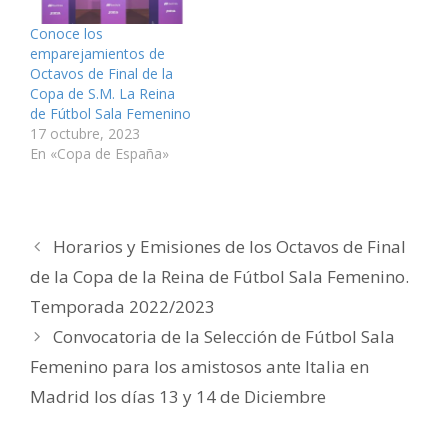
n
e
e
e
e
c
u
n
n
e
n
t
n
u
u
n
u
r
Conoce los
a
n
n
u
n
ó
v
a
a
n
a
n
emparejamientos de
e
v
v
a
v
i
Octavos de Final de la
n
e
e
v
e
c
t
n
n
e
n
o
Copa de S.M. La Reina
a
t
t
n
t
a
n
a
a
t
a
u
de Fútbol Sala Femenino
a
n
n
a
n
n
17 octubre, 2023
n
a
a
n
a
a
u
n
n
a
n
m
En «Copa de España»
e
u
u
n
u
i
v
e
e
u
e
g
a
v
v
e
v
o
)
a
a
v
a
(
)
)
a
)
S
)
e
a
Horarios y Emisiones de los Octavos de Final
b
r
e
de la Copa de la Reina de Fútbol Sala Femenino.
e
n
Temporada 2022/2023
u
n
a
Convocatoria de la Selección de Fútbol Sala
v
e
Femenino para los amistosos ante Italia en
n
t
a
Madrid los días 13 y 14 de Diciembre
n
a
n
u