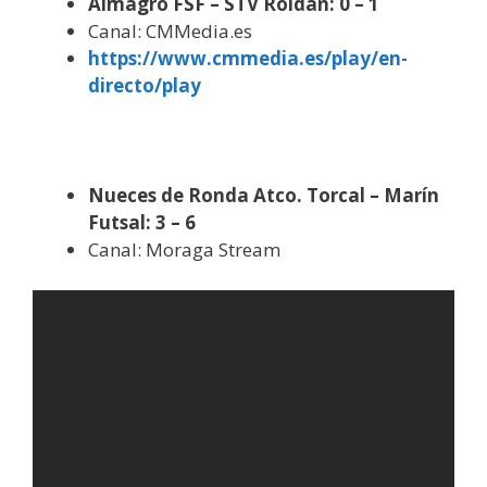
Almagro FSF – STV Roldán: 0 – 1
Canal: CMMedia.es
https://www.cmmedia.es/play/en-
directo/play
Nueces de Ronda Atco. Torcal – Marín
Futsal: 3 – 6
Canal: Moraga Stream