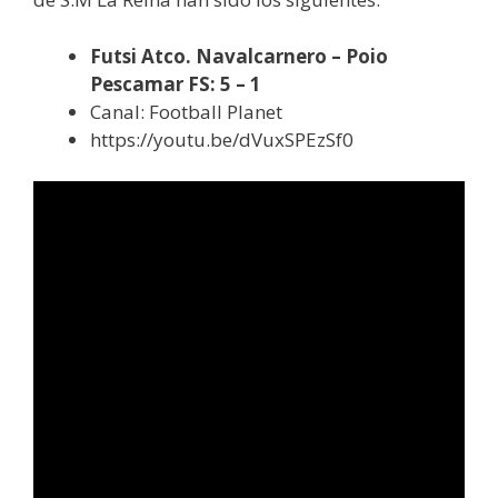
Futsi Atco. Navalcarnero – Poio
Pescamar FS: 5 – 1
Canal: Football Planet
https://youtu.be/dVuxSPEzSf0