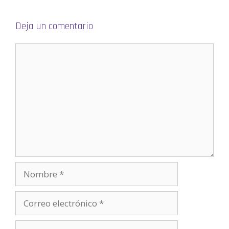
e
v
a
)
Deja un comentario