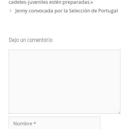
cadetes-juveniles estén preparadas.»
a
n
Jenny convocada por la Selección de Portugal
u
e
v
a
)
Deja un comentario