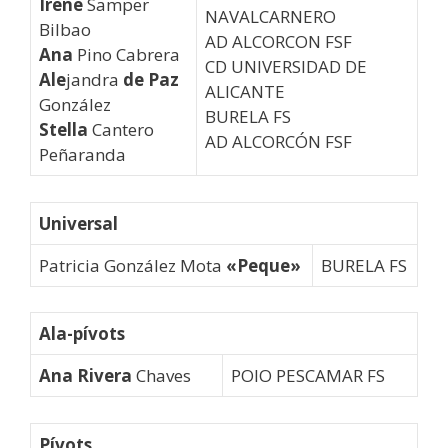
Irene
Samper
NAVALCARNERO
Bilbao
AD ALCORCON FSF
Ana
Pino Cabrera
CD UNIVERSIDAD DE
Ale
jandra
de Paz
ALICANTE
González
BURELA FS
Stella
Cantero
AD ALCORCÓN FSF
Peñaranda
Universal
Patricia González Mota
«Peque»
BURELA FS
Ala-pívots
Ana Rivera
Chaves
POIO PESCAMAR FS
Pívots