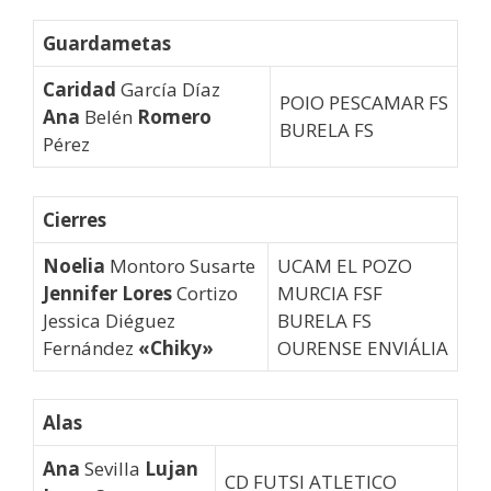
Guardametas
Caridad
García Díaz
POIO PESCAMAR FS
Ana
Belén
Romero
BURELA FS
Pérez
Cierres
Noelia
Montoro Susarte
UCAM EL POZO
Jennifer Lores
Cortizo
MURCIA FSF
Jessica Diéguez
BURELA FS
Fernández
«Chiky»
OURENSE ENVIÁLIA
Alas
Ana
Sevilla
Lujan
CD FUTSI ATLETICO