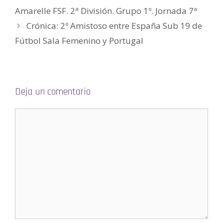
b
Amarelle FSF. 2ª División. Grupo 1º. Jornada 7ª
r
e
e
Crónica: 2º Amistoso entre España Sub 19 de
n
u
Fútbol Sala Femenino y Portugal
n
a
v
e
n
t
a
n
a
Deja un comentario
n
u
e
v
a
)