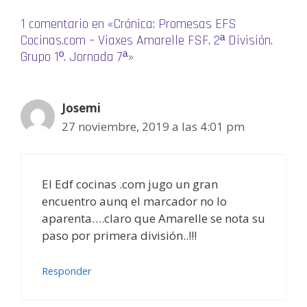
n
u
1 comentario en «Crónica: Promesas EFS
e
v
Cocinas.com – Viaxes Amarelle FSF. 2ª División.
a
)
Grupo 1º. Jornada 7ª»
Josemi
27 noviembre, 2019 a las 4:01 pm
El Edf cocinas .com jugo un gran
encuentro aunq el marcador no lo
aparenta….claro que Amarelle se nota su
paso por primera división..!!!
Responder