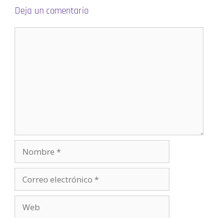
u
Deja un comentario
e
v
a
)